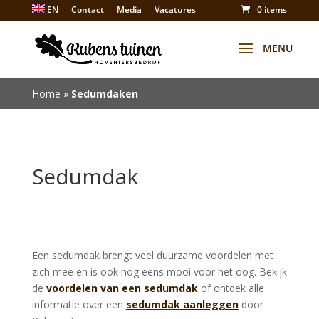
EN
Contact
Media
Vacatures
0 items
Winkel
Home
»
Sedumdaken
Sedumdak
Een sedumdak brengt veel duurzame voordelen met
zich mee en is ook nog eens mooi voor het oog. Bekijk
de
voordelen van een sedumdak
of ontdek alle
informatie over een
sedumdak
aanleggen
door