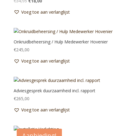
Oorspronkelijke
Huidige
€
34,95
€
18,00
prijs
prijs
Voeg toe aan verlanglijst
was:
is:
€34,95.
€18,00.
Onkruidbeheersing / Hulp Medewerker Hovenier
€
245,00
Voeg toe aan verlanglijst
Adviesgesprek duurzaamheid incl. rapport
€
265,00
Voeg toe aan verlanglijst
Aanbieding!