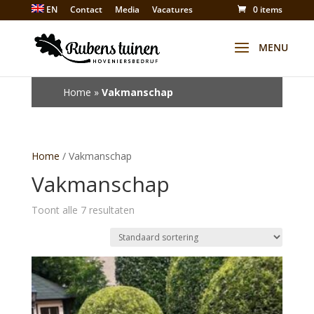
EN
Contact
Media
Vacatures
0 items
Winkel
Home
»
Vakmanschap
Home
/ Vakmanschap
Vakmanschap
Toont alle 7 resultaten