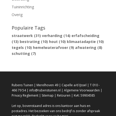
Tuininrichting
Overig
Populaire Tags
straatwerk
(31)
verharding
(14)
erfafscheiding
(13)
bestrating
(10)
hout
(10)
klimaatadaptie
(10)
tegels
(10)
hemelwaterafvoer
(9)
afwatering
(8)
schutting
(7)
Rubens Tuinen | Merelhoven 49 | Capelle a/d IJssel | T 010 -
466 79 54 | info@rubenstuinen.nl |
Algemene Voorwaarden
|
Privacy Reglement
|
Sitemap
|
Retouren
| KvK: 59904585
Let op, bovenstaand adres is ons kantoor aan huis en
postadres. Het bezoeken van ons bedrijf is zonder afspraak