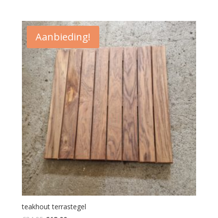
€235,00.
€229,00.
Aanbieding!
teakhout terrastegel