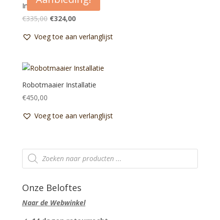
Installatie Verlichting
Oorspronkelijke
Huidige
€
335,00
€
324,00
prijs
prijs
Voeg toe aan verlanglijst
was:
is:
€335,00.
€324,00.
Robotmaaier Installatie
€
450,00
Voeg toe aan verlanglijst
Producten
zoeken
Onze Beloftes
Naar de Webwinkel