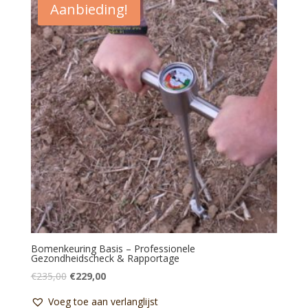
Aanbieding!
Bomenkeuring Basis – Professionele
Gezondheidscheck & Rapportage
Oorspronkelijke
Huidige
€
235,00
€
229,00
prijs
prijs
Voeg toe aan verlanglijst
was:
is: