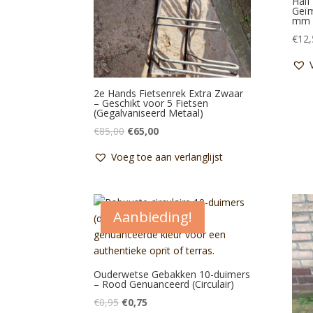
Half
Geïm
mm P
€
12,
2e Hands Fietsenrek Extra Zwaar
– Geschikt voor 5 Fietsen
(Gegalvaniseerd Metaal)
Oorspronkelijke
Huidige
€
85,00
€
65,00
prijs
prijs
Voeg toe aan verlanglijst
was:
is:
€85,00.
€65,00.
Aanbieding!
Ouderwetse Gebakken 10-duimers
– Rood Genuanceerd (Circulair)
Oorspronkelijke
Huidige
€
0,95
€
0,75