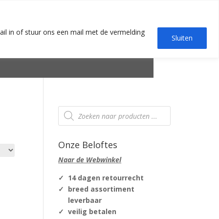
EN
Contact
Media
Vacatures
Winkel
0 items
ail in of stuur ons een mail met de vermelding
g
Groenvoorziening
Over
Duurzaamheid
Sluiten
Producten
zoeken
Onze Beloftes
Naar de Webwinkel
✓ 14 dagen retourrecht
✓ breed assortiment
leverbaar
✓ veilig betalen