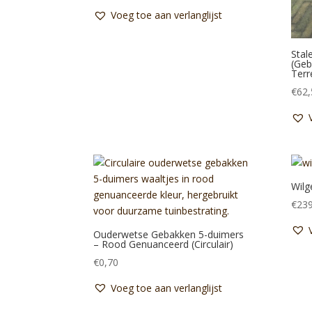
prijs
prijs
Voeg toe aan verlanglijst
was:
is:
€0,95.
€0,75.
Stal
(Gebr
Terr
€
62,
Wilg
€
239
Ouderwetse Gebakken 5-duimers
– Rood Genuanceerd (Circulair)
€
0,70
Voeg toe aan verlanglijst