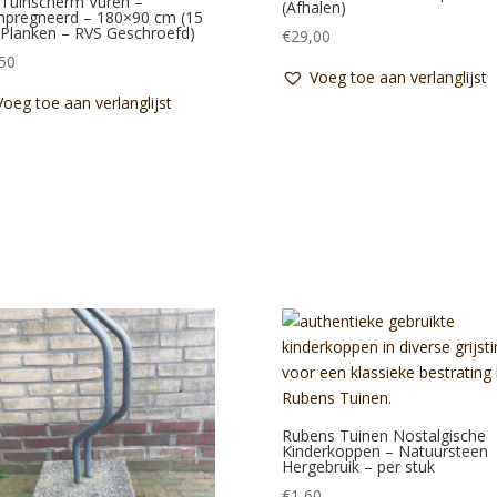
 Tuinscherm Vuren –
(Afhalen)
pregneerd – 180×90 cm (15
lanken – RVS Geschroefd)
€
29,00
50
Voeg toe aan verlanglijst
Voeg toe aan verlanglijst
Rubens Tuinen Nostalgische
Kinderkoppen – Natuursteen
Hergebruik – per stuk
€
1,60