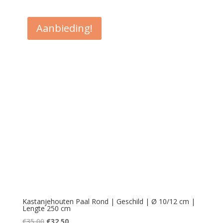
Aanbieding!
Kastanjehouten Paal Rond | Geschild | Ø 10/12 cm |
Lengte 250 cm
Oorspronkelijke
Huidige
€
35,00
€
32,50