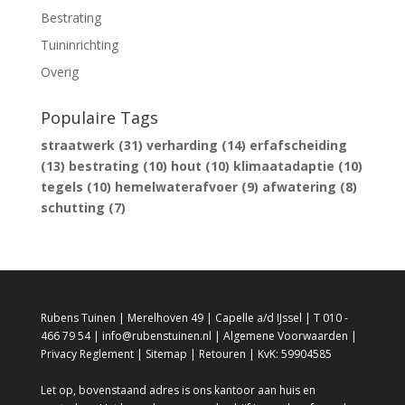
Bestrating
Tuininrichting
Overig
Populaire Tags
straatwerk
(31)
verharding
(14)
erfafscheiding
(13)
bestrating
(10)
hout
(10)
klimaatadaptie
(10)
tegels
(10)
hemelwaterafvoer
(9)
afwatering
(8)
schutting
(7)
Rubens Tuinen | Merelhoven 49 | Capelle a/d IJssel | T 010 -
466 79 54 | info@rubenstuinen.nl |
Algemene Voorwaarden
|
Privacy Reglement
|
Sitemap
|
Retouren
| KvK: 59904585
Let op, bovenstaand adres is ons kantoor aan huis en