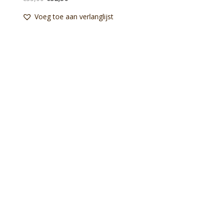
prijs
prijs
Voeg toe aan verlanglijst
was:
is:
€35,00.
€32,50.