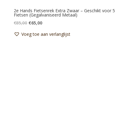
2e Hands Fietsenrek Extra Zwaar – Geschikt voor 5
Fietsen (Gegalvaniseerd Metaal)
Oorspronkelijke
Huidige
€
85,00
€
65,00
prijs
prijs
Voeg toe aan verlanglijst
was:
is:
€85,00.
€65,00.