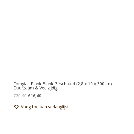
Douglas Plank Blank Geschaafd (2,8 x 19 x 300cm) –
Duurzaam & Veelzijdig
Oorspronkelijke
Huidige
€
20,40
€
16,40
prijs
prijs
Voeg toe aan verlanglijst
was:
is:
€20,40.
€16,40.