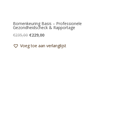
Bomenkeuring Basis – Professionele
Gezondheidscheck & Rapportage
Oorspronkelijke
Huidige
€
235,00
€
229,00
prijs
prijs
Voeg toe aan verlanglijst
was:
is:
€235,00.
€229,00.