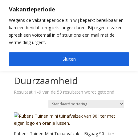
0 items
EN
Contact
Media
Vacatures
Vakantieperiode
Winkel
Wegens de vakantieperiode zijn wij beperkt bereikbaar en
kan een bericht terug iets langer duren. Bij urgente zaken
spreek een voicemail in of stuur ons een mail met de
Home
»
Duurzaamheid
vermelding urgent.
Sluiten
Home
/ Duurzaamheid
Duurzaamheid
Resultaat 1–9 van de 53 resultaten wordt getoond
Rubens Tuinen Mini Tuinafvalzak – Bigbag 90 Liter