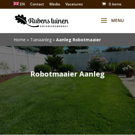
EN
Contact
Media
Vacatures
0 items
Winkel
Home
»
Tuinaanleg
»
Aanleg Robotmaaier
Robotmaaier Aanleg