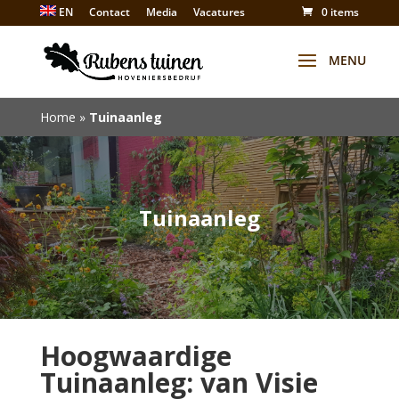
EN
Contact
Media
Vacatures
0 items
Winkel
Home
»
Tuinaanleg
Tuinaanleg
Hoogwaardige
Tuinaanleg: van Visie