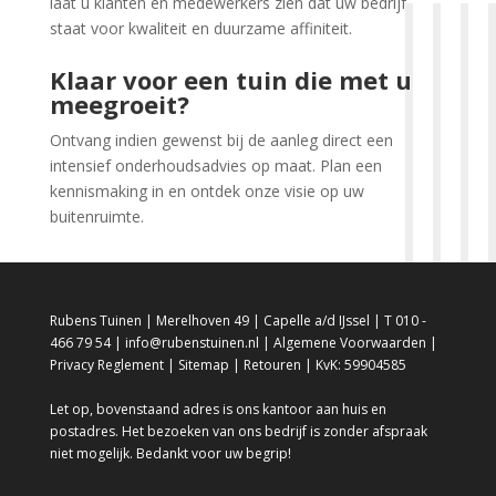
laat u klanten en medewerkers zien dat uw bedrijf
staat voor kwaliteit en duurzame affiniteit.
Klaar voor een tuin die met u
meegroeit?
Ontvang indien gewenst bij de aanleg direct een
intensief onderhoudsadvies op maat. Plan een
kennismaking in en ontdek onze visie op uw
buitenruimte.
Rubens Tuinen | Merelhoven 49 | Capelle a/d IJssel | T 010 -
466 79 54 | info@rubenstuinen.nl |
Algemene Voorwaarden
|
Privacy Reglement
|
Sitemap
|
Retouren
| KvK: 59904585
Let op, bovenstaand adres is ons kantoor aan huis en
postadres. Het bezoeken van ons bedrijf is zonder afspraak
niet mogelijk. Bedankt voor uw begrip!