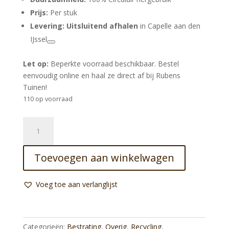
Prijs:
Per stuk
Levering:
Uitsluitend afhalen
in Capelle aan den
IJssel
Let op:
Beperkte voorraad beschikbaar. Bestel
eenvoudig online en haal ze direct af bij Rubens
Tuinen!
110 op voorraad
Ouderwetse
Gebakken
5-
Toevoegen aan winkelwagen
duimers
–
Rood
Voeg toe aan verlanglijst
Genuanceerd
(Circulair)
aantal
Categorieën:
Bestrating
,
Overig
,
Recycling
,