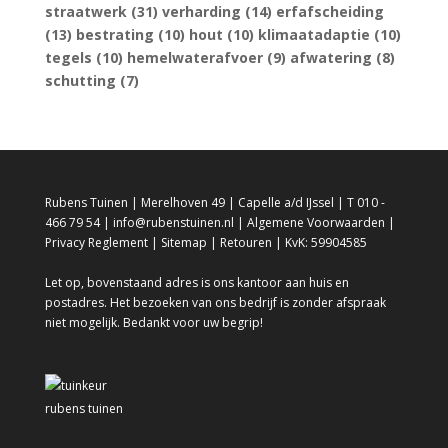
straatwerk
(31)
verharding
(14)
erfafscheiding
(13)
bestrating
(10)
hout
(10)
klimaatadaptie
(10)
tegels
(10)
hemelwaterafvoer
(9)
afwatering
(8)
schutting
(7)
Rubens Tuinen | Merelhoven 49 | Capelle a/d IJssel | T 010 -
466 79 54 | info@rubenstuinen.nl |
Algemene Voorwaarden
|
Privacy Reglement
|
Sitemap
|
Retouren
| KvK: 59904585
Let op, bovenstaand adres is ons kantoor aan huis en
postadres. Het bezoeken van ons bedrijf is zonder afspraak
niet mogelijk. Bedankt voor uw begrip!