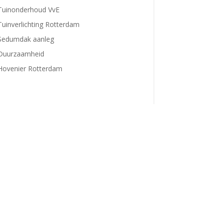
Tuinonderhoud VvE
Tuinverlichting Rotterdam
Sedumdak aanleg
Duurzaamheid
Hovenier Rotterdam