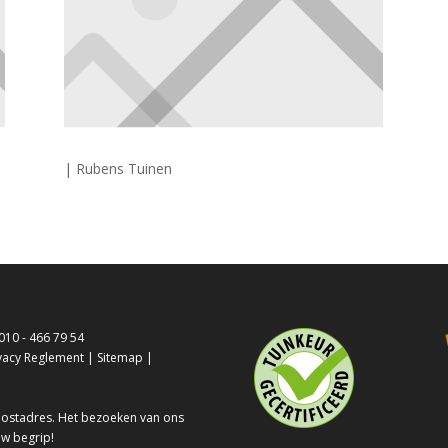
| Rubens Tuinen
010 - 466 79 54
vacy Reglement
|
Sitemap
|
 postadres. Het bezoeken van ons
uw begrip!