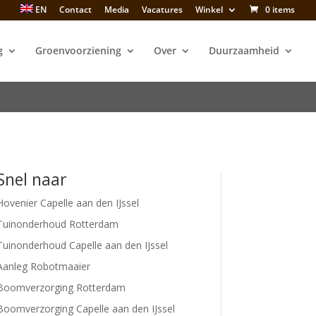
EN
Contact
Media
Vacatures
Winkel
0 items
g
Groenvoorziening
Over
Duurzaamheid
Snel naar
Hovenier Capelle aan den IJssel
Tuinonderhoud Rotterdam
Tuinonderhoud Capelle aan den IJssel
Aanleg Robotmaaier
Boomverzorging Rotterdam
Boomverzorging Capelle aan den IJssel