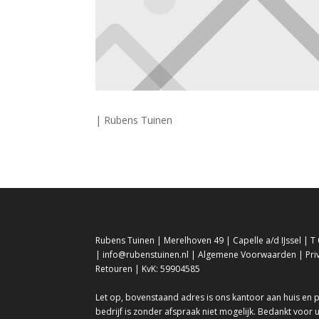
| Rubens Tuinen
Rubens Tuinen | Merelhoven 49 | Capelle a/d IJssel | T 
| info@rubenstuinen.nl |
Algemene Voorwaarden
|
Pri
Retouren
| KvK: 59904585
Let op, bovenstaand adres is ons kantoor aan huis en
bedrijf is zonder afspraak niet mogelijk. Bedankt voor 