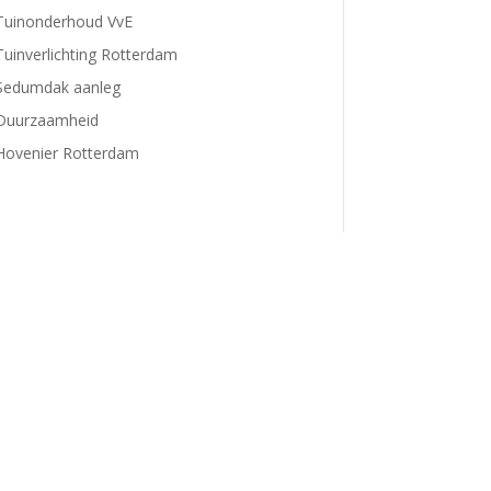
Tuinonderhoud VvE
Tuinverlichting Rotterdam
Sedumdak aanleg
Duurzaamheid
Hovenier Rotterdam