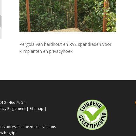
Pergola van hardhout en RVS spandraden voor
klimplanten en privacyhoek.
010 - 466 79 54
vacy Reglement
|
Sitemap
|
 postadres. Het bezoeken van ons
uw begrip!