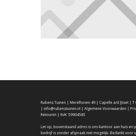
Rubens Tuinen | Merelhoven 49 | Capelle a/d IJssel | T 
| info@rubenstuinen.nl |
Algemene Voorwaarden
|
Pri
Retouren
| KvK: 59904585
Let op, bovenstaand adres is ons kantoor aan huis en
bedrijf is zonder afspraak niet mogelijk. Bedankt voor 