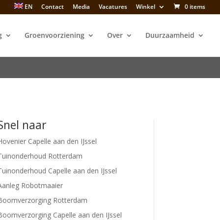
EN
Contact
Media
Vacatures
Winkel
0 items
g
Groenvoorziening
Over
Duurzaamheid
Snel naar
Hovenier Capelle aan den IJssel
Tuinonderhoud Rotterdam
Tuinonderhoud Capelle aan den IJssel
Aanleg Robotmaaier
Boomverzorging Rotterdam
Boomverzorging Capelle aan den IJssel