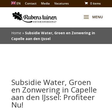
EN
Contact
Media
Vacatures
0 items
Winkel
Home
»
Subsidie Water, Groen en Zonwering in
Capelle aan den IJssel
Subsidie Water, Groen
en Zonwering in Capelle
aan den IJssel: Profiteer
Nu!