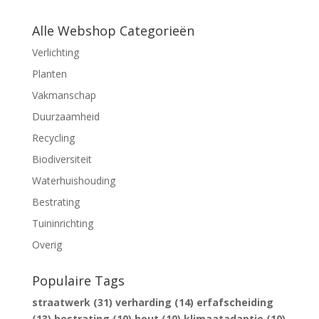
Alle Webshop Categorieën
Verlichting
Planten
Vakmanschap
Duurzaamheid
Recycling
Biodiversiteit
Waterhuishouding
Bestrating
Tuininrichting
Overig
Populaire Tags
straatwerk
(31)
verharding
(14)
erfafscheiding
(13)
bestrating
(10)
hout
(10)
klimaatadaptie
(10)