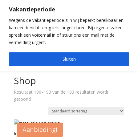
0 items
EN
Contact
Media
Vacatures
Vakantieperiode
Winkel
Wegens de vakantieperiode zijn wij beperkt bereikbaar en
kan een bericht terug iets langer duren. Bij urgente zaken
spreek een voicemail in of stuur ons een mail met de
Home
»
Shop
vermelding urgent.
Sluiten
Home
/
Shop
/ Pagina 22
Shop
Resultaat 190–193 van de 193 resultaten wordt
getoond
Aanbieding!
Installatie Verlichting