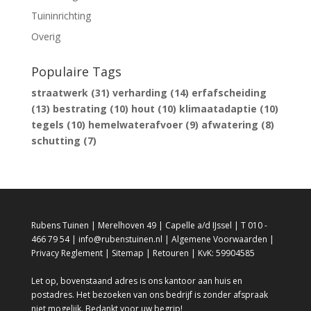
Tuininrichting
Overig
Populaire Tags
straatwerk
(31)
verharding
(14)
erfafscheiding
(13)
bestrating
(10)
hout
(10)
klimaatadaptie
(10)
tegels
(10)
hemelwaterafvoer
(9)
afwatering
(8)
schutting
(7)
Rubens Tuinen | Merelhoven 49 | Capelle a/d IJssel | T 010 -
466 79 54 | info@rubenstuinen.nl |
Algemene Voorwaarden
|
Privacy Reglement
|
Sitemap
|
Retouren
| KvK: 59904585
Let op, bovenstaand adres is ons kantoor aan huis en
postadres. Het bezoeken van ons bedrijf is zonder afspraak
niet mogelijk. Bedankt voor uw begrip!