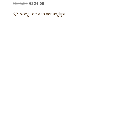
Oorspronkelijke
Huidige
€
335,00
€
324,00
prijs
prijs
Voeg toe aan verlanglijst
was:
is:
€335,00.
€324,00.