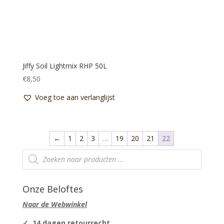
Jiffy Soil Lightmix RHP 50L
€
8,50
Voeg toe aan verlanglijst
←
1
2
3
…
19
20
21
22
Producten
zoeken
Onze Beloftes
Naar de Webwinkel
✓ 14 dagen retourrecht