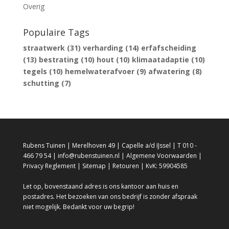
Overig
Populaire Tags
straatwerk
(31)
verharding
(14)
erfafscheiding
(13)
bestrating
(10)
hout
(10)
klimaatadaptie
(10)
tegels
(10)
hemelwaterafvoer
(9)
afwatering
(8)
schutting
(7)
Rubens Tuinen | Merelhoven 49 | Capelle a/d IJssel | T 010 -
466 79 54 | info@rubenstuinen.nl |
Algemene Voorwaarden
|
Privacy Reglement
|
Sitemap
|
Retouren
| KvK: 59904585
Let op, bovenstaand adres is ons kantoor aan huis en
postadres. Het bezoeken van ons bedrijf is zonder afspraak
niet mogelijk. Bedankt voor uw begrip!