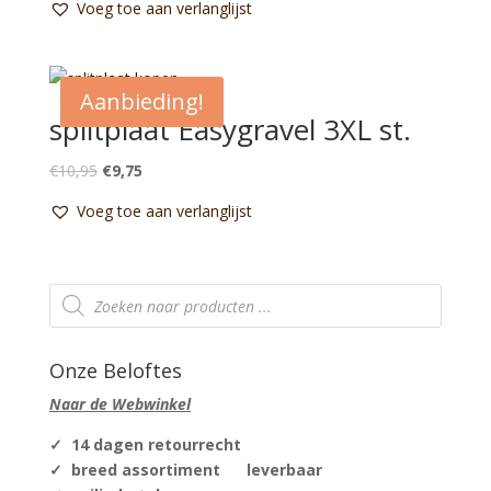
Voeg toe aan verlanglijst
Aanbieding!
splitplaat Easygravel 3XL st.
Oorspronkelijke
Huidige
€
10,95
€
9,75
prijs
prijs
Voeg toe aan verlanglijst
was:
is:
€10,95.
€9,75.
Producten
zoeken
Onze Beloftes
Naar de Webwinkel
✓ 14 dagen retourrecht
✓ breed assortiment leverbaar