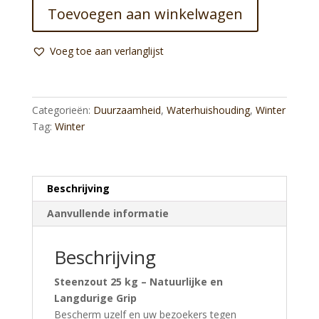
Toevoegen aan winkelwagen
–
Natuurlijk
Dooizout
Voeg toe aan verlanglijst
met
Grove
Korrel
Categorieën:
Duurzaamheid
,
Waterhuishouding
,
Winter
aantal
Tag:
Winter
Beschrijving
Aanvullende informatie
Beschrijving
Steenzout 25 kg – Natuurlijke en
Langdurige Grip
Bescherm uzelf en uw bezoekers tegen