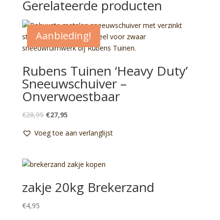
Gerelateerde producten
Aanbieding!
Rubens Tuinen ‘Heavy Duty’
Sneeuwschuiver –
Onverwoestbaar
Oorspronkelijke
Huidige
€
28,95
€
27,95
prijs
prijs
Voeg toe aan verlanglijst
was:
is:
€28,95.
€27,95.
zakje 20kg Brekerzand
€
4,95