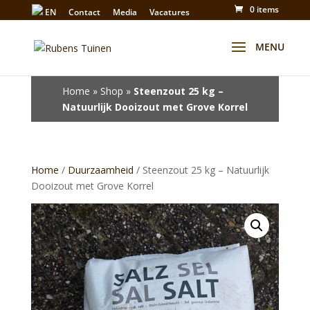
0 items
EN
Contact
Media
Vacatures
Winkel
Home
»
Shop
»
Steenzout 25 kg –
Natuurlijk Dooizout met Grove Korrel
Home
/
Duurzaamheid
/ Steenzout 25 kg – Natuurlijk
Dooizout met Grove Korrel