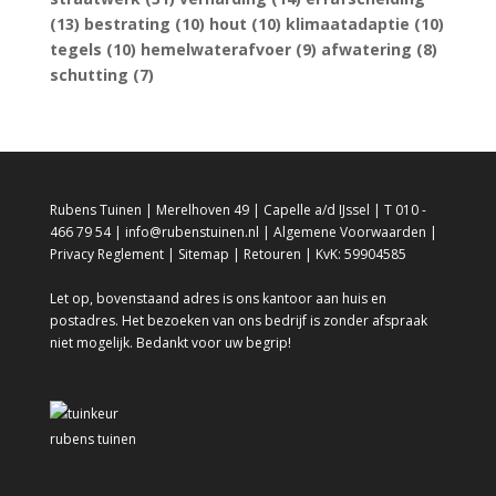
(13)
bestrating
(10)
hout
(10)
klimaatadaptie
(10)
tegels
(10)
hemelwaterafvoer
(9)
afwatering
(8)
schutting
(7)
Rubens Tuinen | Merelhoven 49 | Capelle a/d IJssel | T 010 -
466 79 54 | info@rubenstuinen.nl |
Algemene Voorwaarden
|
Privacy Reglement
|
Sitemap
|
Retouren
| KvK: 59904585
Let op, bovenstaand adres is ons kantoor aan huis en
postadres. Het bezoeken van ons bedrijf is zonder afspraak
niet mogelijk. Bedankt voor uw begrip!