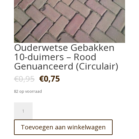
Ouderwetse Gebakken
10-duimers – Rood
Genuanceerd (Circulair)
Oorspronkelijke
Huidige
€
0,95
€
0,75
prijs
prijs
was:
is:
82 op voorraad
€0,95.
€0,75.
Ouderwetse
Gebakken
10-
Toevoegen aan winkelwagen
duimers
–