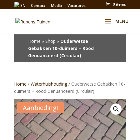
0 items
EN
Contact
Media
Vacatures
Winkel
Home
»
Shop
»
Ouderwetse
Gebakken 10-duimers – Rood
Genuanceerd (Circulair)
Home
/
Waterhuishouding
/ Ouderwetse Gebakken 10-
duimers – Rood Genuanceerd (Circulair)
Aanbieding!