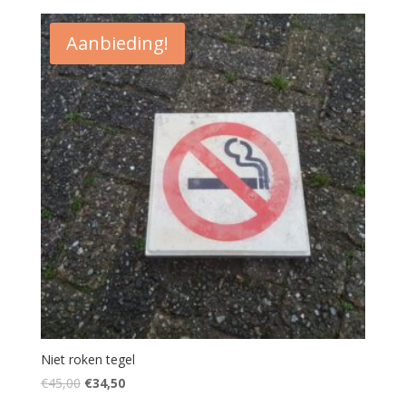
Aanbieding!
Niet roken tegel
Oorspronkelijke
Huidige
€
45,00
€
34,50
prijs
prijs