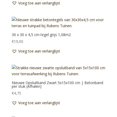
Voeg toe aan verlanglijst
was:
is:
€45,00.
€34,50.
30 x 30 x 4,5 cm tegel grijs 1,08m2
€
19,00
Voeg toe aan verlanglijst
Nieuwe Opsluitband Zwart 5x15x100 cm | Betonband
per stuk (Afhalen)
€
4,75
Voeg toe aan verlanglijst