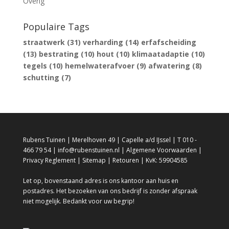
Overig
Populaire Tags
straatwerk
(31)
verharding
(14)
erfafscheiding
(13)
bestrating
(10)
hout
(10)
klimaatadaptie
(10)
tegels
(10)
hemelwaterafvoer
(9)
afwatering
(8)
schutting
(7)
Rubens Tuinen | Merelhoven 49 | Capelle a/d IJssel | T 010 -
466 79 54 | info@rubenstuinen.nl |
Algemene Voorwaarden
|
Privacy Reglement
|
Sitemap
|
Retouren
| KvK: 59904585
Let op, bovenstaand adres is ons kantoor aan huis en
postadres. Het bezoeken van ons bedrijf is zonder afspraak
niet mogelijk. Bedankt voor uw begrip!