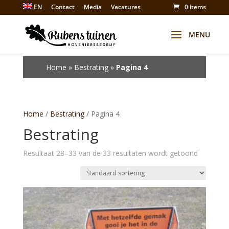
EN
Contact
Media
Vacatures
0 items
Winkel
Home
»
Bestrating
»
Pagina 4
Home
/
Bestrating
/ Pagina 4
Bestrating
Resultaat 28–33 van de 33 resultaten wordt getoond