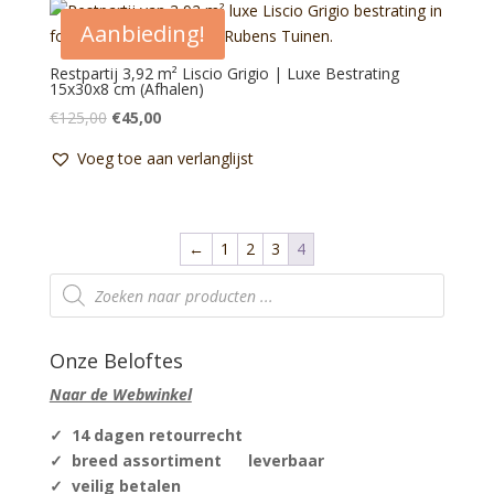
Aanbieding!
Restpartij 3,92 m² Liscio Grigio | Luxe Bestrating
15x30x8 cm (Afhalen)
Oorspronkelijke
Huidige
€
125,00
€
45,00
prijs
prijs
Voeg toe aan verlanglijst
was:
is:
€125,00.
€45,00.
←
1
2
3
4
Producten
zoeken
Onze Beloftes
Naar de Webwinkel
✓ 14 dagen retourrecht
✓ breed assortiment leverbaar
✓ veilig betalen